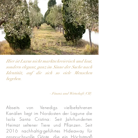
Hier ist Luxus nicht marktschreierisch und laut,
sondern elegant, ganz im Sinne der Suche nach
Identität, auf die sich so viele Menschen
begeben.
- Finanz und Wirtschaft (CH)
Abseits von Venedigs vielbefahrenen
Kanälen liegt im Nordosten der Lagune die
Isola Santa Cristina: Seit Jahrhunderten
Heimat seltener Tiere und Pflanzen. Seit
2016 nachhaltig-geführtes Hideaway für
anspruchsvolle Gäste, die ein Höchstmaß