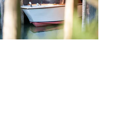
Venedigs Lagune zog Künstler, Schriftsteller
und Schöngeister schon immer magisch in
ihren Bann. Mittendrin – und doch nur 25
Bootsminuten vom Canal Grande entfernt –
befindet sich die Isola Santa Cristina: Ein
einzigartiges Naturparadies auf 30 Hektar.
Und das perfekte Retreat für bis zu 16
Gäste, denen die gesamte Insel ganz allein
gehört.
Feste mit Freunden. Feiern mit der Familie.
Ferien im entspannt luxuriösen Ambiente:
Wann sind Sie "reif für die Insel"?