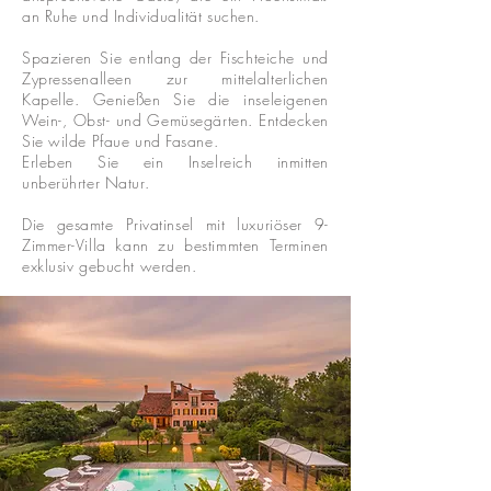
an Ruhe und Individualität suchen.
Spazieren Sie entlang der Fischteiche und
Zypressenalleen zur mittelalterlichen
Kapelle. Genießen Sie die inseleigenen
Wein-, Obst- und Gemüsegärten. Entdecken
Sie wilde Pfaue und Fasane.
Erleben Sie ein Inselreich inmitten
unberührter Natur.
Die gesamte Privatinsel mit luxuriöser 9-
Zimmer-Villa kann zu bestimmten Terminen
exklusiv gebucht werden.